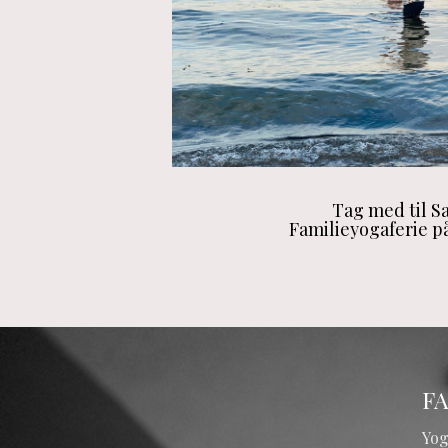
Tag med til Sa
Familieyogaferie p
F
Yog