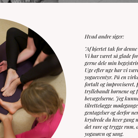
Hvad andre siger:
"Af hjertet tak for denn
Vi har været så glade for
gerne dele min begejstri
Uge efter uge har vi væ
yogaeventyr. På en virk
fortalt og improviseret,
tryllebandt børnene og 
bevægelserne. Jeg kunne
tilrettelægge mødegange
gentagelser og derfor n
krydrede du hver gang me
det rare og trygge rum, 
yogasøvn og sang.