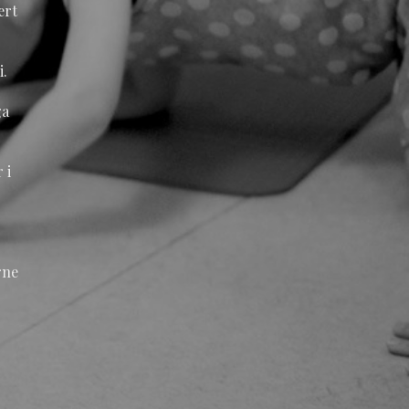
ært
i.
ga
 i
rne