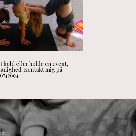
t hold eller holde en event,
 mulighed. Kontakt mig på
26742694
be