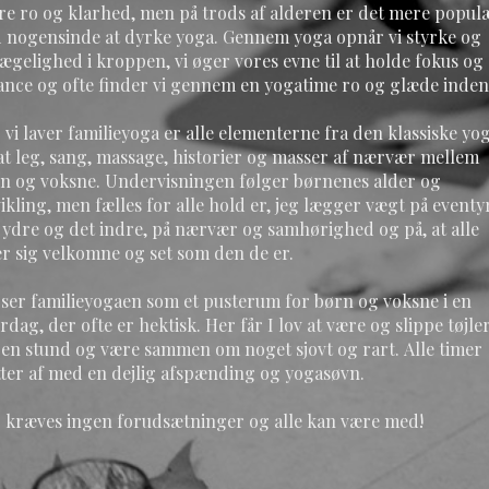
re ro og klarhed, men på trods af alderen er det mere popul
 nogensinde at dyrke yoga. Gennem yoga opnår vi styrke og
ægelighed i kroppen, vi øger vores evne til at holde fokus og
ance og ofte finder vi gennem en yogatime ro og glæde inden
 vi laver familieyoga er alle elementerne fra den klassiske yo
sat leg, sang, massage, historier og masser af nærvær mellem
n og voksne. Undervisningen følger børnenes alder og
ikling, men fælles for alle hold er, jeg lægger vægt på eventyr
 ydre og det indre, på nærvær og samhørighed og på, at alle
er sig velkomne og set som den de er.
 ser familieyogaen som et pusterum for børn og voksne i en
rdag, der ofte er hektisk. Her får I lov at være og slippe tøjle
 en stund og være sammen om noget sjovt og rart. Alle timer
tter af med en dejlig afspænding og yogasøvn.
 kræves ingen forudsætninger og alle kan være med!