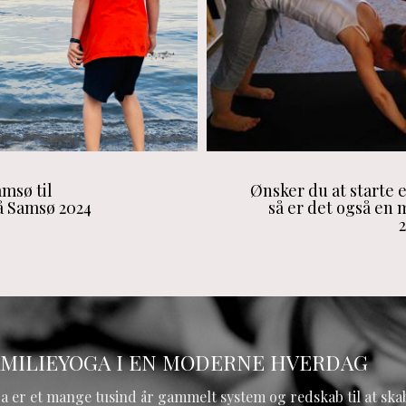
msø til
Ønsker du at starte e
å Samsø 2024
så er det også en
AMILIEYOGA I EN MODERNE HVERDAG
a er et mange tusind år gammelt system og redskab til at ska