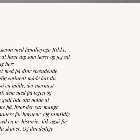
e sæson med familieyoga Rikke.
 at have dig som lærer og jeg vil
ng her:
ret med på dine spændende
elig eminent måde har du
 på en måde, der nærmest
fik dem med på legen og
 godt lide din måde at
ne på, hvor der var mange
emmere for børnene. Og samtidig
d en ny historie. Tak også for
du skaber. Og din dejlige