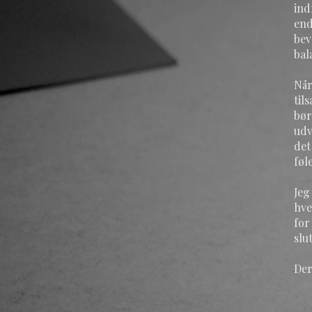
ind
end
bev
bal
Når
til
bør
udv
det
føl
Jeg
hve
for
slu
Der